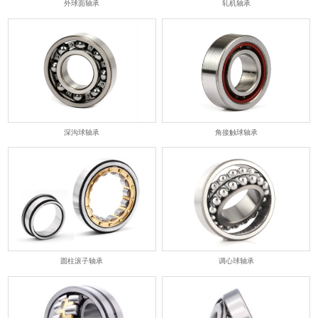
外球面轴承
轧机轴承
深沟球轴承
角接触球轴承
圆柱滚子轴承
调心球轴承